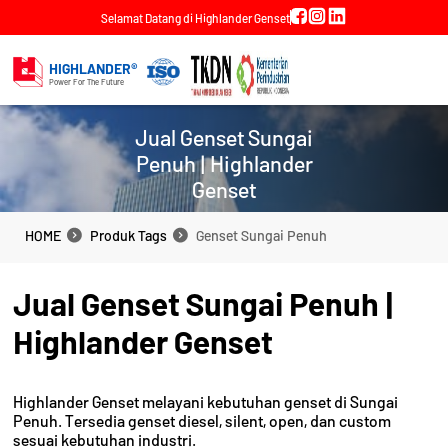
Selamat Datang di Highlander Genset
HIGHLANDER®
Power For The Future
Jual Genset Sungai
Penuh | Highlander
Genset
HOME
Produk Tags
Genset Sungai Penuh
HOME
Produk Tags
Genset Sungai Penuh
Jual Genset Sungai Penuh |
Highlander Genset
Highlander Genset melayani kebutuhan genset di Sungai
Penuh. Tersedia genset diesel, silent, open, dan custom
sesuai kebutuhan industri.