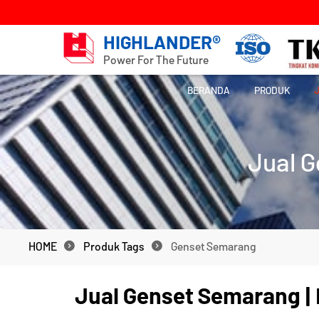
HIGHLANDER®
Power For The Future
BERANDA
PRODUK
Jual G
HOME
Produk Tags
Genset Semarang
HOME
Produk Tags
Genset Semarang
Jual Genset Semarang |