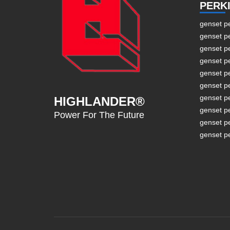
PERK
genset p
genset p
genset p
genset p
genset p
genset p
genset p
HIGHLANDER®
genset p
Power For The Future
genset p
genset p