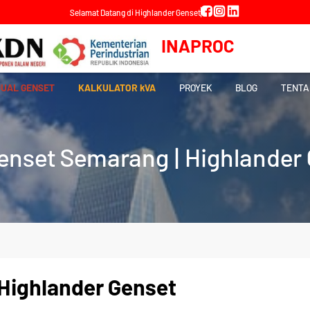
Selamat Datang di Highlander Genset
INAPROC
JUAL GENSET
KALKULATOR kVA
PROYEK
BLOG
TENTA
enset Semarang | Highlander
 Highlander Genset