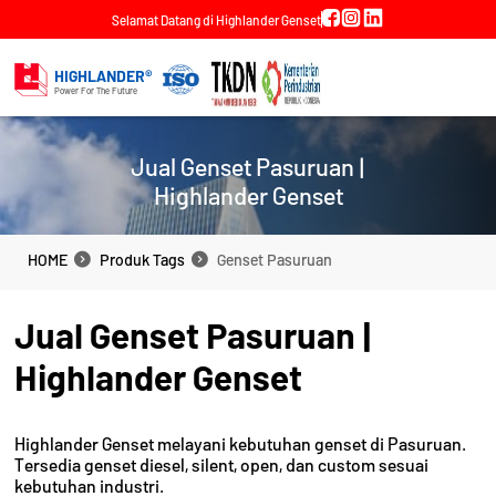
Selamat Datang di Highlander Genset
HIGHLANDER®
Power For The Future
Jual Genset Pasuruan |
Highlander Genset
HOME
Produk Tags
Genset Pasuruan
HOME
Produk Tags
Genset Pasuruan
Jual Genset Pasuruan |
Highlander Genset
Highlander Genset melayani kebutuhan genset di Pasuruan.
Tersedia genset diesel, silent, open, dan custom sesuai
kebutuhan industri.