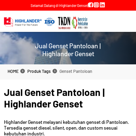
Selamat Datang di Highlander Genset
HIGHLANDER®
Power For The Future
Jual Genset Pantoloan |
Highlander Genset
HOME
Produk Tags
Genset Pantoloan
HOME
Produk Tags
Genset Pantoloan
Jual Genset Pantoloan |
Highlander Genset
Highlander Genset melayani kebutuhan genset di Pantoloan.
Tersedia genset diesel, silent, open, dan custom sesuai
kebutuhan industri.