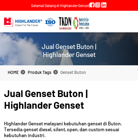
Selamat Datang di Highlander Genset
HIGHLANDER®
Power For The Future
Jual Genset Buton |
Highlander Genset
HOME
Produk Tags
Genset Buton
HOME
Produk Tags
Genset Buton
Jual Genset Buton |
Highlander Genset
Highlander Genset melayani kebutuhan genset di Buton.
Tersedia genset diesel, silent, open, dan custom sesuai
kebutuhan industri.