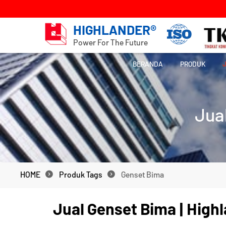
HIGHLANDER®
Power For The Future
BERANDA
PRODUK
Jua
HOME
Produk Tags
Genset Bima
HOME
Produk Tags
Genset Bima
Jual Genset Bima | High