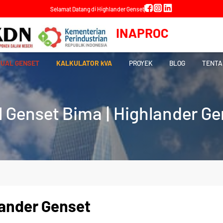
Selamat Datang di Highlander Genset
INAPROC
JUAL GENSET
KALKULATOR kVA
PROYEK
BLOG
TENTA
l Genset Bima | Highlander Ge
lander Genset