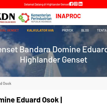
Selamat Datang di Highlander Genset
INAPROC
JUAL GENSET
KALKULATOR kVA
PROYEK
BLOG
TENTA
enset Bandara Domine Eduard
Highlander Genset
rd Osok
rd Osok
mine Eduard Osok |