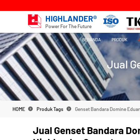
HIGHLANDER®
Power For The Future
BERANDA
PRODUK
Jual G
HOME
Produk Tags
Genset Bandara Domine Edua
HOME
Produk Tags
Genset Bandara Domine Edua
Jual Genset Bandara Do