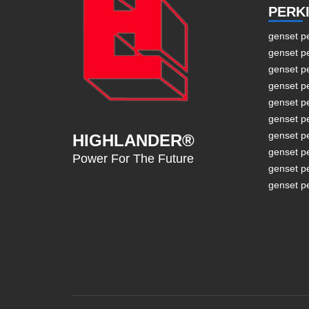
PERK
genset p
genset p
genset p
genset p
genset p
genset p
genset p
HIGHLANDER®
genset p
Power For The Future
genset p
genset p