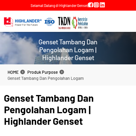
Selamat Datang di Highlander Genset
HIGHLANDER®
Power For The Future
Genset Tambang Dan
Pengolahan Logam |
Highlander Genset
HOME
Produk Purpose
HOME
Produk Purpose
Genset Tambang Dan Pengolahan Logam
Genset Tambang Dan Pengolahan Logam
Genset Tambang Dan
Pengolahan Logam |
Highlander Genset