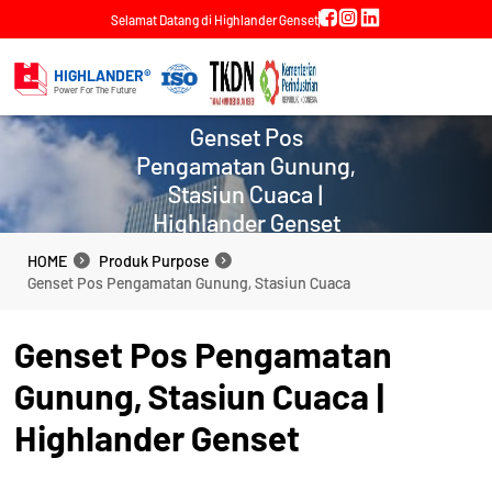
Selamat Datang di Highlander Genset
HIGHLANDER®
Power For The Future
Genset Pos
Pengamatan Gunung,
Stasiun Cuaca |
Highlander Genset
HOME
Produk Purpose
HOME
Produk Purpose
Genset Pos Pengamatan Gunung, Stasiun Cuaca
Genset Pos Pengamatan Gunung, Stasiun Cuaca
Genset Pos Pengamatan
Gunung, Stasiun Cuaca |
Highlander Genset