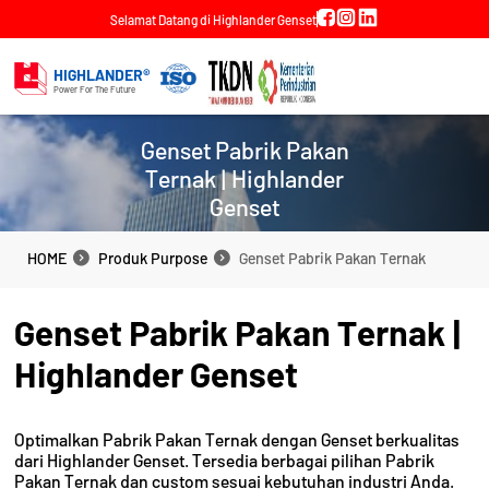
Selamat Datang di Highlander Genset
HIGHLANDER®
Power For The Future
Genset Pabrik Pakan
Ternak | Highlander
Genset
HOME
Produk Purpose
Genset Pabrik Pakan Ternak
HOME
Produk Purpose
Genset Pabrik Pakan Ternak
Genset Pabrik Pakan Ternak |
Highlander Genset
Optimalkan Pabrik Pakan Ternak dengan Genset berkualitas
dari Highlander Genset. Tersedia berbagai pilihan Pabrik
Pakan Ternak dan custom sesuai kebutuhan industri Anda.